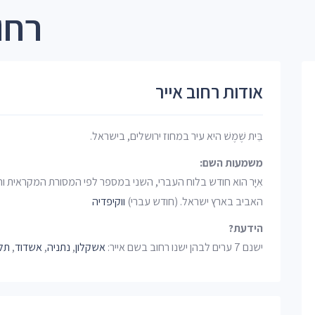
רחו
אודות רחוב אייר
בֵּית שֶׁמֶשׁ היא עיר במחוז ירושלים, בישראל.
משמעות השם:
אִיָּר הוא חודש בלוח העברי, השני במספר לפי המסורת המקראית ו
האביב בארץ ישראל. (חודש עברי)
ווקיפדיה
הידעת?
ישנם 7 ערים לבהן ישנו רחוב בשם אייר:
אשקלון
,
נתניה
,
אשדוד
,
תל 