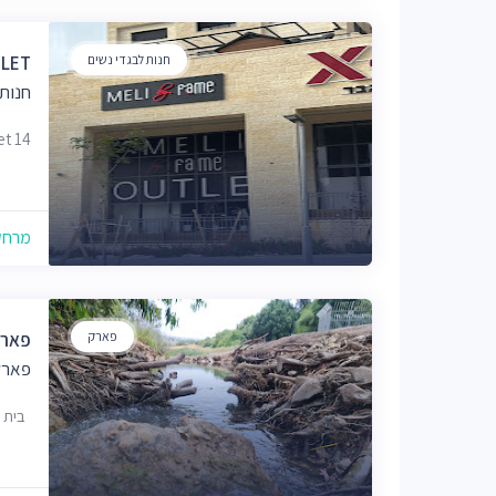
חנות לבגדי נשים
TLET
חנות
eet 14
מרחק של
פארק
פארק
פארק
בית 