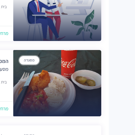
בית 
מרחק של
מסעדה
המפ
מסעד
בית 
מרחק של