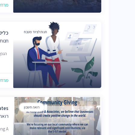
מרחק של
חנות לציוד מטבח
כליק
חנות
הגפן 15-5, בית ש
מרחק של
רואה חשבון
ates
רואה
ding A