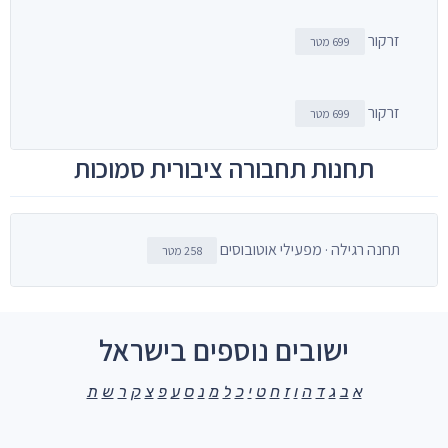
זרקור
699 מטר
זרקור
699 מטר
תחנות תחבורה ציבורית סמוכות
תחנה רגילה · מפעילי אוטובוסים
258 מטר
ישובים נוספים בישראל
א
ב
ג
ד
ה
ו
ז
ח
ט
י
כ
ל
מ
נ
ס
ע
פ
צ
ק
ר
ש
ת