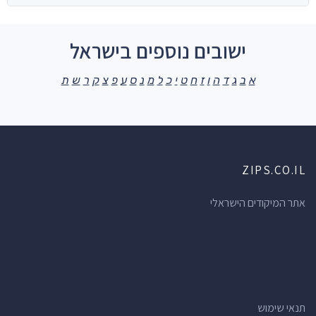
ישובים נוספים בישראל
א
ב
ג
ד
ה
ו
ז
ח
ט
י
כ
ל
מ
נ
ס
ע
פ
צ
ק
ר
ש
ת
ZIPS.CO.IL
אתר המיקודים הישראלי
תנאי שימוש