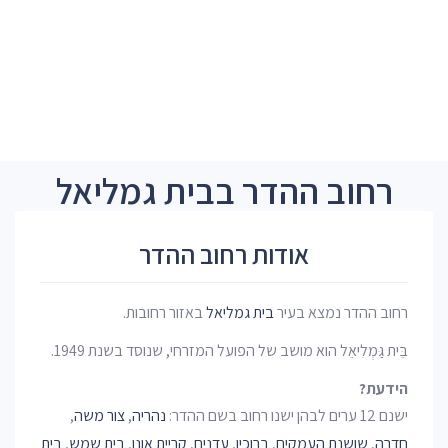
רחוב ההדר בבית גמליאל
אודות רחוב ההדר
רחוב ההדר נמצא בעיר
בית גמליאל
באזור רחובות.
בֵּית גַּמְלִיאֵל הוא מושב של הפועל המזרחי, שנוסד בשנת 1949.
הידעת?
ישנם 12 ערים לבהן ישנו רחוב בשם ההדר:
נהריה
,
צור משה
,
חדרה
,
שושנת העמקים
,
ברוכין
,
עדנים
,
קריית אונו
,
בית שמש
,
בית