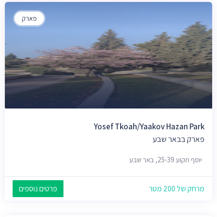
פארק
Yosef Tkoah/Yaakov Hazan Park
פארק בבאר שבע
יוסף תקוע 25-39, באר שבע
מרחק של 200 מטר
פרטים נוספים