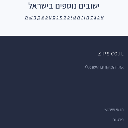
ישובים נוספים בישראל
א
ב
ג
ד
ה
ו
ז
ח
ט
י
כ
ל
מ
נ
ס
ע
פ
צ
ק
ר
ש
ת
ZIPS.CO.IL
אתר המיקודים הישראלי
תנאי שימוש
פרטיות