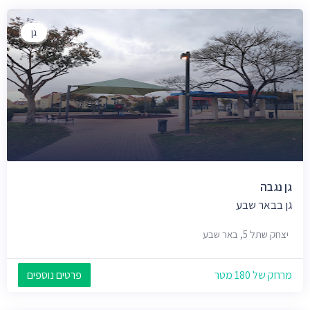
גן
גן נגבה
גן בבאר שבע
יצחק שתל 5, באר שבע
מרחק של 180 מטר
פרטים נוספים