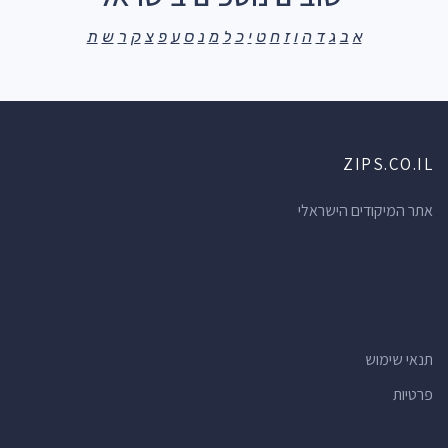
א
ב
ג
ד
ה
ו
ז
ח
ט
י
כ
ל
מ
נ
ס
ע
פ
צ
ק
ר
ש
ת
ZIPS.CO.IL
אתר המיקודים הישראלי
תנאי שימוש
פרטיות