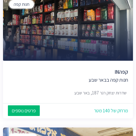
חנות קפה
קפהIN
חנות קפה בבאר שבע
שדרות יצחק רגר 187, באר שבע
מרחק של 140 מטר
פרטים נוספים