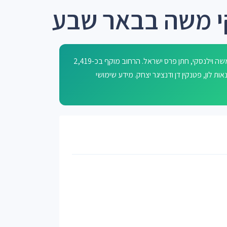
קי משה בבאר שבע
רחוב משה וילנסקי בבאר שבע נקרא על שמו של המלחין והמנצח משה וילנסקי, חתן פרס ישראל. הרחוב מוקף בכ-2,419
ת לון, פטנקין דן ודנציגר יצחק. מידע שימושי