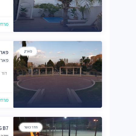
מרחק של
פארק
פארק
פארק
דוד פלוסר
מרחק של
חדר כושר
NNING B7
חדר 