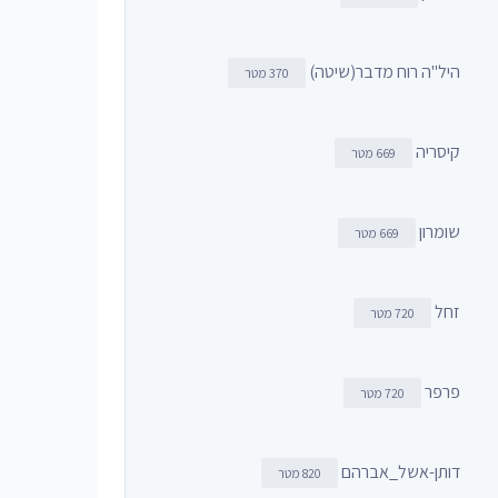
היל"ה רוח מדבר(שיטה)
370 מטר
קיסריה
669 מטר
שומרון
669 מטר
זחל
720 מטר
פרפר
720 מטר
דותן-אשל_אברהם
820 מטר