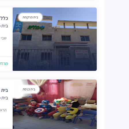
בית מרקחת
כללי
בית 
שבי ציון 2
מרחק של
בית כנסת
בית 
בית 
הראשונים