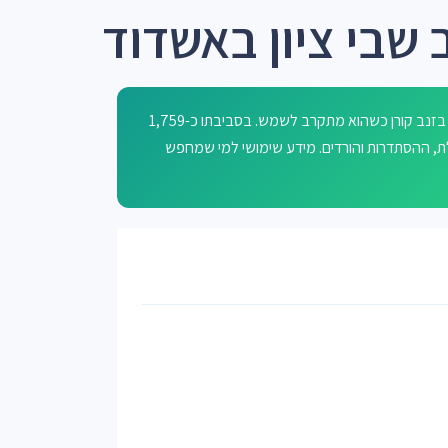
 שבי ציון באשדוד
שבי ציון הוא רחוב באשדוד, הקרוי על שם שביט — גוף שמימי מלווה בזנב קורן כשהוא מתקרב לשמש. בסביבתו כ-1,759
לת, ההסתדרות והורדים. מידע שימושי למי שמחפש