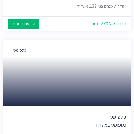
שדרות מנחם בגין 132, אשדוד
מרחק של 270 מטר
פרטים נוספים
כספומט
כספומט
כספומט באשדוד