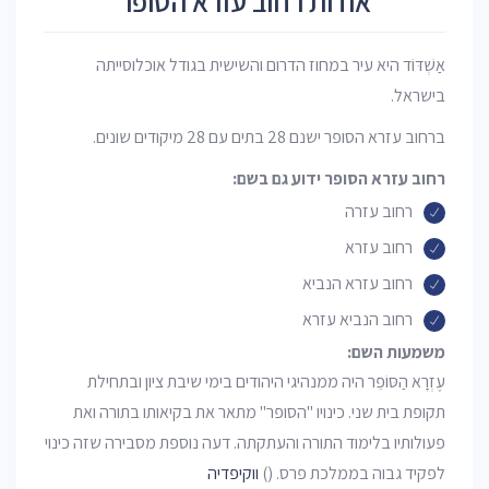
אודות רחוב עזרא הסופר
אַשְׁדּוֹד היא עיר במחוז הדרום והשישית בגודל אוכלוסייתה
בישראל.
ברחוב עזרא הסופר ישנם 28 בתים עם 28 מיקודים שונים.
רחוב עזרא הסופר ידוע גם בשם:
רחוב עזרה
רחוב עזרא
רחוב עזרא הנביא
רחוב הנביא עזרא
משמעות השם:
עֶזְרָא הַסּוֹפֵר היה ממנהיגי היהודים בימי שיבת ציון ובתחילת
תקופת בית שני. כינויו "הסופר" מתאר את בקיאותו בתורה ואת
פעולותיו בלימוד התורה והעתקתה. דעה נוספת מסבירה שזה כינוי
לפקיד גבוה בממלכת פרס. ()
ווקיפדיה