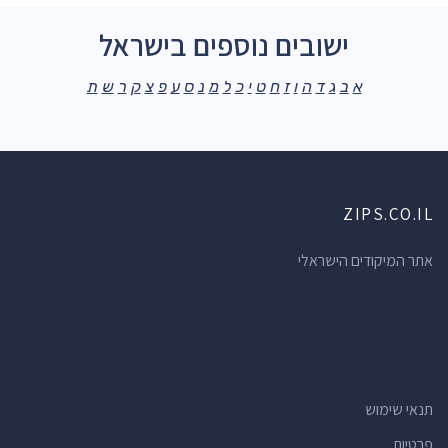
ישובים נוספים בישראל
א
ב
ג
ד
ה
ו
ז
ח
ט
י
כ
ל
מ
נ
ס
ע
פ
צ
ק
ר
ש
ת
ZIPS.CO.IL
אתר המיקודים הישראלי
תנאי שימוש
פרטיות