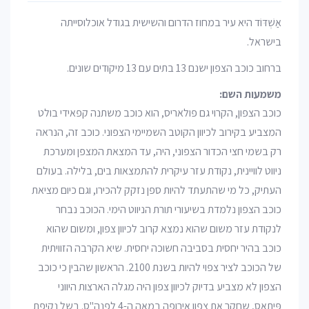
אַשְׁדּוֹד היא עיר במחוז הדרום והשישית בגודל אוכלוסייתה
בישראל.
ברחוב כוכב הצפון ישנם 13 בתים עם 13 מיקודים שונים.
משמעות השם:
כוכב הצפון, הקרוי גם פולאריס, הוא כוכב משתנה קפאידי בולט
המצביע בקירוב לכיוון הקוטב השמיימי הצפוני. כוכב זה, הנראה
רק בשמי חצי הכדור הצפוני, היה, עד המצאת המצפן ומערכת
ניווט לוויינית, נקודת עזר עיקרית להתמצאות בים, בלילה. בעולם
העתיק, כל מי שהתעתד להיות ספן נזקק להכירו, וגם כיום מציאת
כוכב הצפון נלמדת בשיעורי תורת הניווט הימי. הכוכב נבחר
לנקודת עזר משום שהוא נמצא קרוב לכיוון צפון, ומשום שהוא
כוכב בהיר יחסית בסביבה חשוכה יחסית. שיא הקרבה הזוויתית
של הכוכב לציר צפוי להיות בשנת 2100. הראשון שהבין כי כוכב
הצפון לא מצביע בדיוק לכיוון צפון היה מגלה הארצות היווני
פִּיתֶאַס, שחקר את צפון אירופה במאה ה-4 לפנה"ס. בשל נקיפת