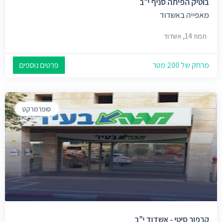
בוטיק הפיתה סניף י"ב
מאפייה באשדוד
תמוז 14, אשדוד
מרחק של 200 מטר
פרטים נוספים
סופרמרקט
קרפור סיטי - אשדוד י"ב