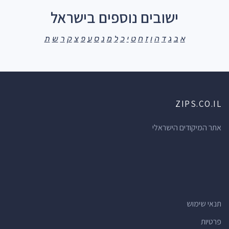
ישובים נוספים בישראל
א
ב
ג
ד
ה
ו
ז
ח
ט
י
כ
ל
מ
נ
ס
ע
פ
צ
ק
ר
ש
ת
ZIPS.CO.IL
אתר המיקודים הישראלי
תנאי שימוש
פרטיות