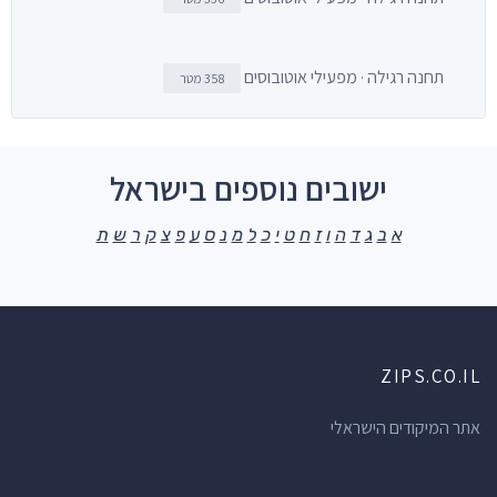
תחנה רגילה · מפעילי אוטובוסים
358 מטר
ישובים נוספים בישראל
א
ב
ג
ד
ה
ו
ז
ח
ט
י
כ
ל
מ
נ
ס
ע
פ
צ
ק
ר
ש
ת
ZIPS.CO.IL
אתר המיקודים הישראלי