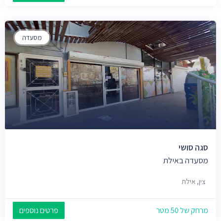
מסעדה
סגה סושי
מסעדה באילת
צין, אילת
מרחק של 50 מטר
פרטים נוספים