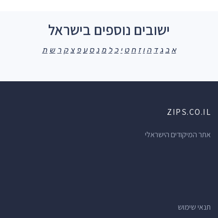
ישובים נוספים בישראל
א
ב
ג
ד
ה
ו
ז
ח
ט
י
כ
ל
מ
נ
ס
ע
פ
צ
ק
ר
ש
ת
ZIPS.CO.IL
אתר המיקודים הישראלי
תנאי שימוש