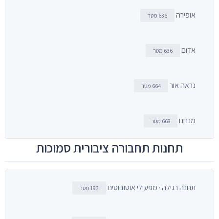
אופירה
636 מטר
אדום
636 מטר
נראה אור
664 מטר
מנחם
668 מטר
תחנות תחבורה ציבורית סמוכות
תחנה רגילה · מפעילי אוטובוסים
193 מטר