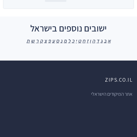
ישובים נוספים בישראל
א
ב
ג
ד
ה
ו
ז
ח
ט
י
כ
ל
מ
נ
ס
ע
פ
צ
ק
ר
ש
ת
ZIPS.CO.IL
אתר המיקודים הישראלי