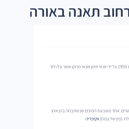
חוב תאנה באורה
אוֹרָה הוא מושב הנמצא דרומית מערבית לירושלים אשר נוסד בשנת 1950 על ידי יוצאי תימן ויוצאי מרוקו אשר עלו יחד
נָה, היא עץ ממשפחת התותיים. העץ נשיר, ומגיע לגובה 3–10 מטרים. אחד משבעת המינים שנשתבחה בהן ארץ
לח. (מין של צמח)
ווקיפדיה