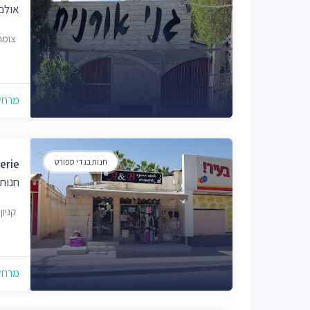
אולם
צומת
מרחק של
חנות בגדי ספורט
erie
חנות 
קניון 
מרחק של