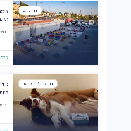
תחנת דלק
צומת
תחנת
ירוש
מרחק של
חנות ציוד לחיות מחמד
טודו 
חנות 
צומת, א
מרחק של