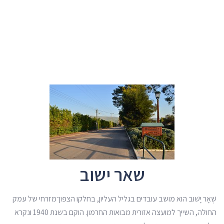
שאר ישוב
שְׁאָר יָשׁוּב הוא מושב עובדים בגליל העליון, בחלקו הצפון־מזרחי של עמק
החולה, השייך למועצה אזורית מבואות החרמון. הוקם בשנת 1940 ונקרא