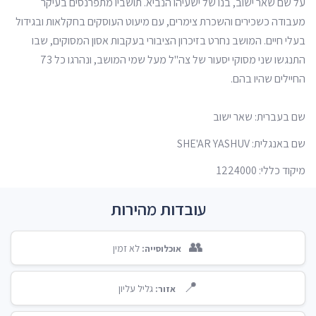
על שם שאר ישוב, בנו של ישעיהו הנביא. תושביו מתפרנסים בעיקר
מעבודה כשכירים והשכרת צימרים, עם מיעוט העוסקים בחקלאות ובגידול
בעלי חיים. המושב נחרט בזיכרון הציבורי בעקבות אסון המסוקים, שבו
התנגשו שני מסוקי יסעור של צה"ל מעל שמי המושב, ונהרגו כל 73
החיילים שהיו בהם.
שם בעברית: שאר ישוב
שם באנגלית: SHE'AR YASHUV
מיקוד כללי: 1224000
עובדות מהירות
👥
לא זמין
אוכלוסייה:
📍
גליל עליון
אזור: