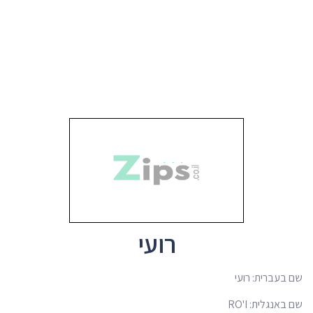
רועי
שם בעברית: רועי
שם באנגלית: RO'I