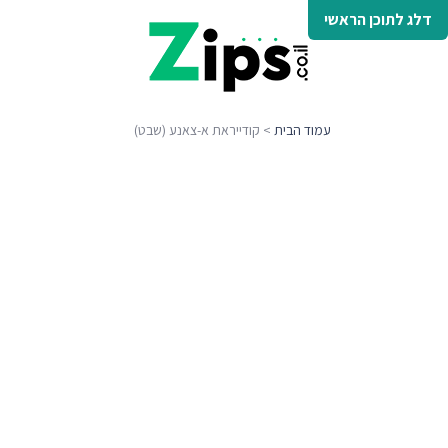
דלג לתוכן הראשי
עמוד הבית
> קודייראת א-צאנע (שבט)