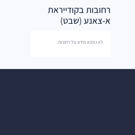
רחובות בקודייראת
א-צאנע (שבט)
לא נמצא מידע על רחובות.