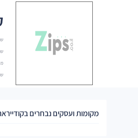
ק
שם
שם ב
מיקו
שמ
מקומות ועסקים נבחרים בקודיירא