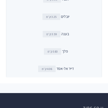
יובלים
3.25 ק״מ
בענה
3.59 ק״מ
פלך
3.83 ק״מ
דייר אל-אסד
4.06 ק״מ