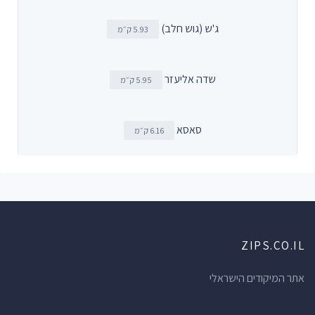
ג'ש (גוש חלב)
5.93 ק״מ
שדה אליעזר
5.95 ק״מ
סאסא
6.16 ק״מ
ZIPS.CO.IL
אתר המיקודים הישראלי