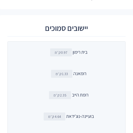
יישובים סמוכים
בית רימון
0.97 ק״מ
רומאנה
1.33 ק״מ
רומת הייב
2.35 ק״מ
בועיינה-נוג'ידאת
4.64 ק״מ