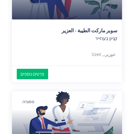
سوبر ماركت الطيبة - العزير
קניון בעוזייר
عوزير،, Uzeir
פרטים נוספים
מסעדה