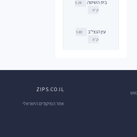
בית השיטה
5.29
ק״מ
עין הנצי"ב
5.83
ק״מ
ZIPS.CO.IL
מוש
אתר המיקודים הישראלי