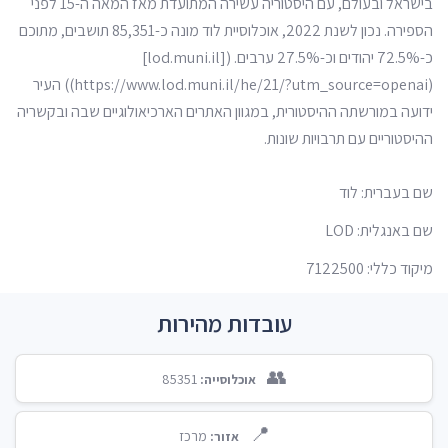
בישראל ובעולם, עם היסטוריה עשירה המתועדת מאז המאה ה-15 לפני
הספירה. נכון לשנת 2022, אוכלוסיית לוד מונה כ-85,351 תושבים, מתוכם
כ-72.5% יהודים וכ-27.5% ערבים. ([lod.muni.il]
(https://www.lod.muni.il/he/21/?utm_source=openai)) העיר
ידועה במורשתה ההיסטורית, במגוון האתרים הארכיאולוגיים שבה ובקשריה
ההיסטוריים עם תרבויות שונות.
שם בעברית: לוד
שם באנגלית: LOD
מיקוד כללי: 7122500
עובדות מהירות
👥
85351
אוכלוסייה:
📍
מרכז
אזור: