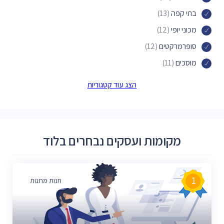
בתי קפה
(13)
מכוני יופי
(12)
סופרמרקטים
(12)
מוסכים
(11)
מרכזי תרבות
(10)
הצג עוד קטגוריות
פיצריות
(9)
פארקים
(8)
בנקים
(7)
מקומות ועסקים נבחרים בלוד
חנויות פרחים
(6)
מרפאות שיניים
(6)
תחנות אוטובוס
(6)
1
חנות מתנות
תחנות מוניות
(5)
מרכזים קהילתיים
(5)