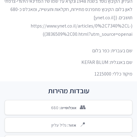
העליון. הקיבוץ נוסד בשנת 1948 ונקרא על שמו של המדינאי היהודי-צרפתי
לאון בלום. הקיבוץ מתפרנס מתיירות, חקלאות ותעשייה, ומאכלס כ-680
תושבים. ([ynet.co.il]
(https://www.ynet.co.il/articles/0%2C7340%2CL-
3836509%2C00.html?utm_source=openai))
שם בעברית: כפר בלום
שם באנגלית: KEFAR BLUM
מיקוד כללי: 1215000
עובדות מהירות
👥
680
אוכלוסייה:
📍
גליל עליון
אזור: