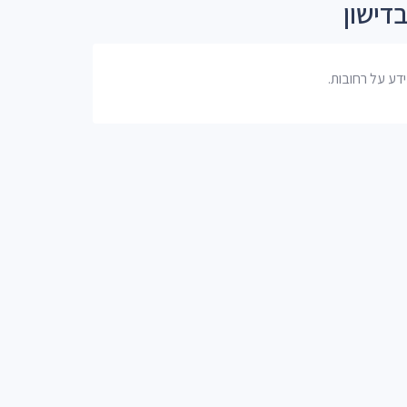
דישון
דע על רחובות.