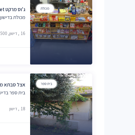
מכולת
ג'וס מרקט Joss Market
מכולת בדישון
16, דישון, 1382500
בית ספר
אצל סבתא מ
בית ספר בדישו
18, דישון