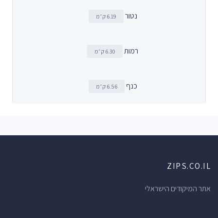
נטור
6.19 ק״מ
רמות
6.30 ק״מ
כנף
6.56 ק״מ
ZIPS.CO.IL
אתר המיקודים הישראלי