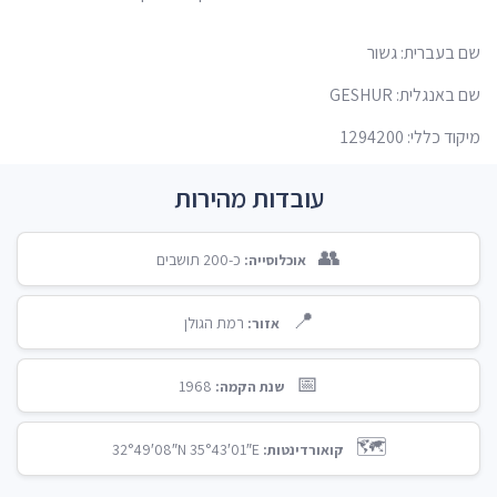
שם בעברית: גשור
שם באנגלית: GESHUR
מיקוד כללי: 1294200
עובדות מהירות
👥
כ-200 תושבים
אוכלוסייה:
📍
רמת הגולן
אזור:
📅
1968
שנת הקמה:
🗺️
32°49′08″N 35°43′01″E
קואורדינטות: