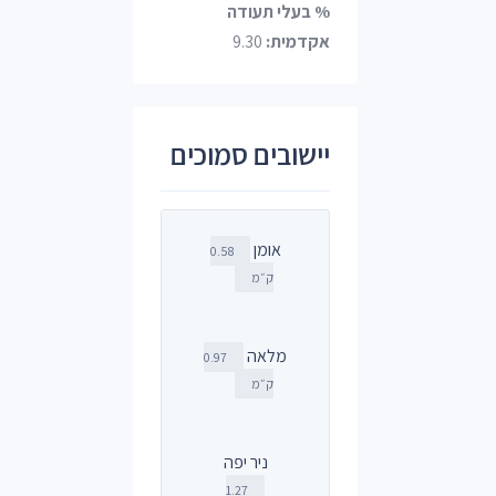
% בעלי תעודה
אקדמית:
9.30
יישובים סמוכים
אומן
0.58
ק״מ
מלאה
0.97
ק״מ
ניר יפה
1.27