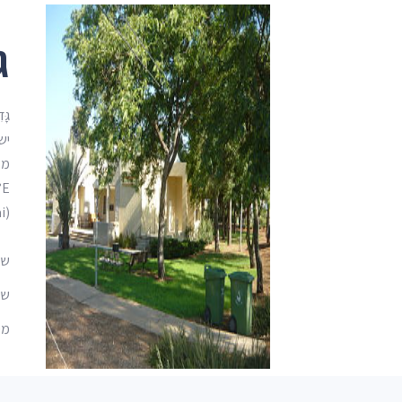
ג
גָ
(https://www.hamichlol.org.il/%D7%92%D7%93%D7%99%D7%A9?utm_source=openai))
שם
שם 
מיקו