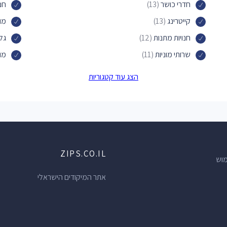
חדרי כושר
(13)
חנ
קייטרינג
(13)
מו
חנויות מתנות
(12)
גלי
שרותי מוניות
(11)
מו
חנויות הכל לבית
(10)
חנ
הצג עוד קטגוריות
מרכזי תרבות
(9)
בת
בתי נופש
(9)
פיצ
אולמות אירועים
(9)
בר 
חנויות לתינוקות
(8)
חנו
ZIPS.CO.IL
חנויות פרחים
(8)
עור
מוש
הסרת שיער בלייזר
(8)
חנ
אתר המיקודים הישראלי
רופאים
(7)
מר
מרפאות שיניים
(7)
חנו
רחיצת רכב
(6)
בית