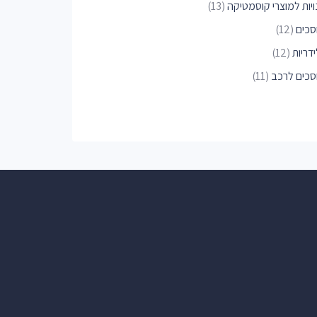
ויות למוצרי קוסמטיקה
(13)
סכים
(12)
דריות
(12)
סכים לרכב
(11)
ויות פארם
(10)
י הארחה
(9)
ריות
(9)
וגריל
(8)
יות למוצרי ספורט
(8)
כי דין
(8)
ויות לחיות מחמד
(7)
פאות
(7)
יות אופניים
(7)
ני חוף
(6)