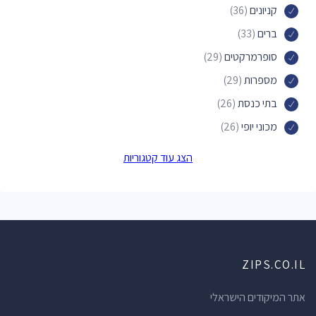
קניונים
(36)
ברים
(33)
סופרמרקטים
(29)
מספרות
(29)
בתי כנסת
(26)
מכוני יופי
(26)
פארקים
(24)
הצג עוד קטגוריות
דירות אירוח
(24)
מקומות לינה
(24)
חנויות תכשיטים
(19)
אכסניות
(19)
ZIPS.CO.IL
בתי מרקחת
(19)
סלונים למניקור ופדיקור
(18)
אתר המיקודים הישראלי
בתי ספר
(18)