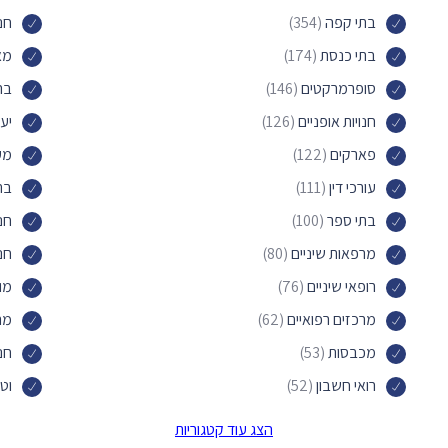
בתי קפה
(354)
חנו
בתי כנסת
(174)
מא
סופרמרקטים
(146)
בר
חנויות אופניים
(126)
יעד
פארקים
(122)
מע
עורכי דין
(111)
בת
בתי ספר
(100)
חנ
מרפאות שיניים
(80)
חנו
רופאי שיניים
(76)
מוע
מרכזים רפואיים
(62)
מר
מכבסות
(53)
חנ
רואי חשבון
(52)
וטר
חנויות חיות
(48)
קני
הצג עוד קטגוריות