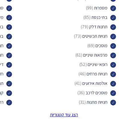
מספרות
(99)
סו
בתי כנסת
(85)
משר
תחנות דלק
(79)
בת
חנויות תכשיטים
(73)
בת
מוסכים
(69)
חנו
מרפאות שיניים
(61)
חנ
רופאי שיניים
(52)
די
חנויות פרחים
(46)
חד
אולמות אירועים
(41)
תח
מוסכים לרכב
(36)
קני
חנויות מתנות
(31)
רח
דירות אירוח
(31)
חנו
הצג עוד קטגוריות
סניפי דואר
(28)
סלו