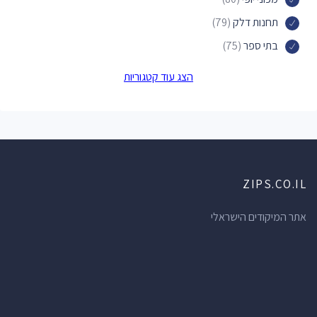
תחנות דלק
(79)
בתי ספר
(75)
פארקים
(74)
הצג עוד קטגוריות
חנויות תכשיטים
(73)
בתי מרקחת
(71)
ברים
(70)
מוסכים
(69)
ZIPS.CO.IL
חנויות מכולת
(66)
מרכזי תרבות
(62)
אתר המיקודים הישראלי
מרפאות שיניים
(61)
חנויות הכל לבית
(60)
מלונות
(56)
רופאי שיניים
(52)