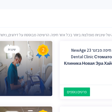
שינניות מומלצות ביותר בכל אזור חיפה. הרשימה מבוססת על דירוגים, ניתוח ב
2
מרפאת שיניים חיפה פבזנר 23 NewAge
שיננית
Dental Clinic Стома
Клиника Новая Эра Ха
פרטים נוספים