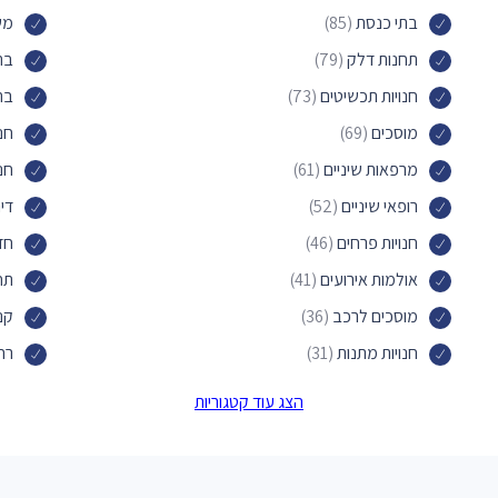
בתי כנסת
(85)
משר
תחנות דלק
(79)
בת
חנויות תכשיטים
(73)
בת
מוסכים
(69)
חנו
מרפאות שיניים
(61)
חנ
רופאי שיניים
(52)
די
חנויות פרחים
(46)
חד
אולמות אירועים
(41)
תח
מוסכים לרכב
(36)
קני
חנויות מתנות
(31)
רח
דירות אירוח
(31)
חנו
הצג עוד קטגוריות
סניפי דואר
(28)
סלו
גלידריות
(26)
חנ