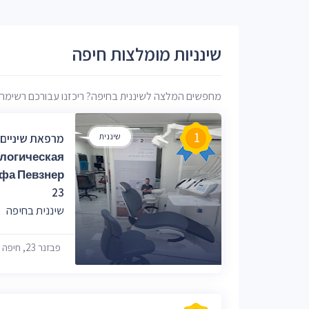
שינניות מומלצות חיפה
מחפשים המלצה לשיננית בחיפה? ריכזנו עבורכם רשימה של 
1
שיננית
тологическая
йфа Певзнер
23
שיננית בחיפה
פבזנר 23, חיפה