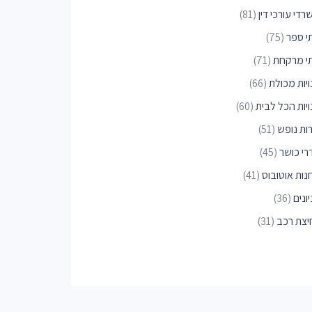
די עורכי דין
(81)
י ספר
(75)
י מרקחת
(71)
יות מכולת
(66)
ויות הכל לבית
(60)
רות נופש
(51)
רי כושר
(45)
נות אוטובוס
(41)
ונים
(36)
יצת רכב
(31)
יות חיות
(30)
נים למניקור ופדיקור
(28)
ויות לחיות מחמד
(26)