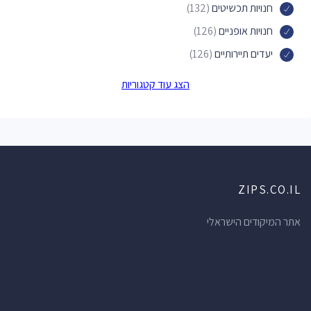
חנויות תכשיטים
(132)
חנויות אופניים
(126)
יעדים תיירותיים
(126)
מכוני יופי
(122)
הצג עוד קטגוריות
פארקים
(122)
מעצבי תכשיטים
(119)
משרדי עורכי דין
(111)
עורכי דין
(111)
ZIPS.CO.IL
בתי מרקחת
(104)
חדרי כושר
(100)
אתר המיקודים הישראלי
בתי ספר
(100)
חנויות הכל לבית
(100)
בנקים
(89)
מרפאות שיניים
(80)