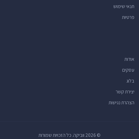
תנאי שימוש
חנויות פרחים
(80)
פרטיות
אולמות אירועים
(77)
רופאי שיניים
(76)
מועדוני לילה
(68)
חנויות מכולת
(66)
אודות
מרכזים רפואיים
(62)
מרכזי תרבות
(60)
עסקים
מוסכים
(59)
בלוג
מכבסות
(53)
יצירת קשר
חנויות לחיות מחמד
(53)
הצהרת נגישות
סלונים למניקור ופדיקור
(52)
רואי חשבון
(52)
וטרינרים
(50)
© 2026 ווביקה. כל הזכויות שמורות