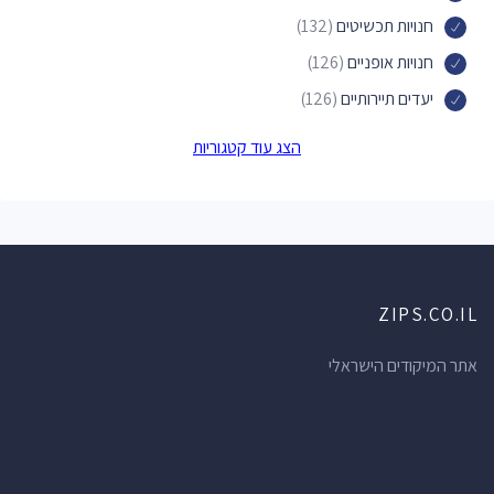
חנויות תכשיטים
(132)
חנויות אופניים
(126)
יעדים תיירותיים
(126)
מכוני יופי
(122)
הצג עוד קטגוריות
פארקים
(122)
מעצבי תכשיטים
(119)
משרדי עורכי דין
(111)
עורכי דין
(111)
ZIPS.CO.IL
בתי מרקחת
(104)
חדרי כושר
(100)
אתר המיקודים הישראלי
בתי ספר
(100)
חנויות הכל לבית
(100)
בנקים
(89)