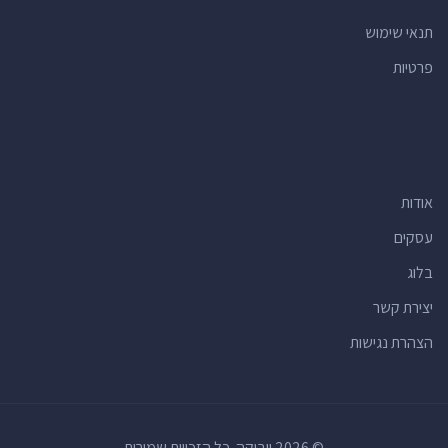
מרפאות שיניים
(80)
תנאי שימוש
חנויות פרחים
(80)
פרטיות
אולמות אירועים
(77)
רופאי שיניים
(76)
מועדוני לילה
(68)
חנויות מכולת
(66)
אודות
מרכזים רפואיים
(62)
מרכזי תרבות
(60)
עסקים
מוסכים
(59)
בלוג
מכבסות
(53)
יצירת קשר
חנויות לחיות מחמד
(53)
הצהרת נגישות
סלונים למניקור ופדיקור
(52)
רואי חשבון
(52)
וטרינרים
(50)
© 2026 ווביקה. כל הזכויות שמורות