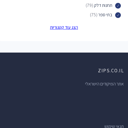
תחנות דלק
(79)
בתי ספר
(75)
פארקים
(74)
הצג עוד קטגוריות
חנויות תכשיטים
(73)
בתי מרקחת
(71)
ברים
(70)
מוסכים
(69)
ZIPS.CO.IL
חנויות מכולת
(66)
מרכזי תרבות
(62)
אתר המיקודים הישראלי
מרפאות שיניים
(61)
חנויות הכל לבית
(60)
מלונות
(56)
רופאי שיניים
(52)
תנאי שימוש
דירות נופש
(51)