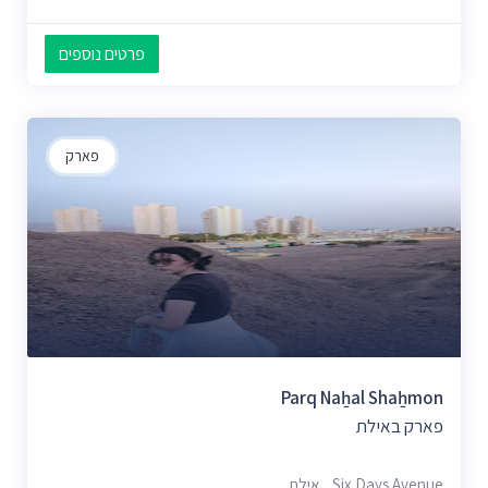
פרטים נוספים
פארק
Parq Naẖal Shaẖmon
פארק באילת
Six Days Avenue, אילת