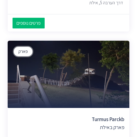
דרך הערבה 5, אילת
פרטים נוספים
פארק
Turmus Parckb
פארק באילת