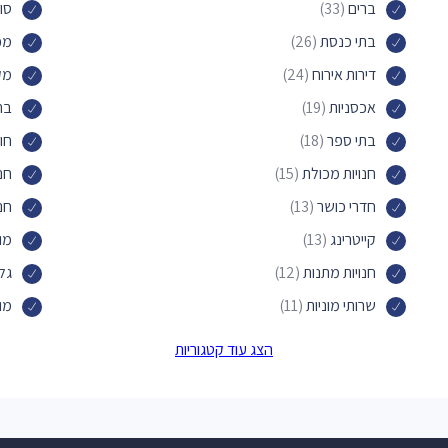
ברים
(33)
סו
בתי כנסת
(26)
מכו
דירות אירוח
(24)
מק
אכסניות
(19)
בת
בתי ספר
(18)
חו
חנויות מכולת
(15)
חנו
חדרי כושר
(13)
חנ
קייטרינג
(13)
מו
חנויות מתנות
(12)
גלי
שרותי מוניות
(11)
מו
חנויות הכל לבית
(10)
חנ
הצג עוד קטגוריות
מרכזי תרבות
(9)
בת
בתי נופש
(9)
פיצ
אולמות אירועים
(9)
בר 