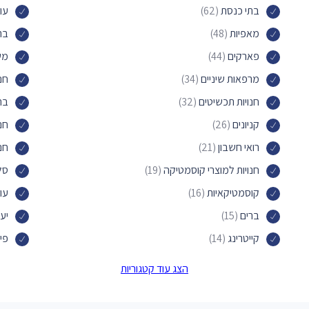
בתי כנסת
(62)
עור
מאפיות
(48)
בת
פארקים
(44)
משר
מרפאות שיניים
(34)
חנ
חנויות תכשיטים
(32)
בת
קניונים
(26)
חנו
רואי חשבון
(21)
חנו
חנויות למוצרי קוסמטיקה
(19)
סלו
קוסמטיקאיות
(16)
עור
ברים
(15)
יעד
קייטרינג
(14)
פיצ
רופאים
(12)
שי
הצג עוד קטגוריות
מרפאות
(12)
מת
בתי ספר יסודיים
(11)
סני