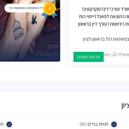
4
סחף קדוש - משרד עורכי דין I מקרקעין I
עו"ד המתמחה בפשיטות רגל
מסחרי I משפחה I הוצאה לפועל I ייפוי כוח
מתמשך I צוואות I ירושות I עורך דין בראשון
שיטות רגל בראשון לציון
 לציון, 7526601
פרטים נוספים
ון
חנויות בגדים
(86)
מס