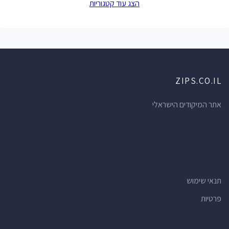
הצג עוד קטגוריות
בתי ספר
(47)
חנויות הכל לבית
(45)
חנויות תכשיטים
(41)
תחנות דלק
(41)
ZIPS.CO.IL
חנויות מכולת
(37)
מרפאות שיניים
(37)
אתר המיקודים הישראלי
אולמות אירועים
(34)
מרכזי תרבות
(34)
רואי חשבון
(34)
קניונים
(32)
תנאי שימוש
בתי מרקחת
(32)
פרטיות
חדרי כושר
(28)
חנויות
(26)