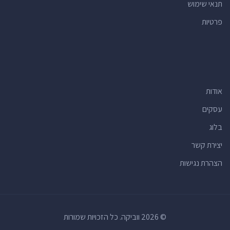
תנאי שימוש
רופאי שיניים
(15)
פרטיות
חנויות הכל לבית
(15)
רואי חשבון
(15)
יעדים תיירותיים
(15)
מרכזי תרבות
(15)
אודות
חנויות
(14)
אולמות אירועים
(14)
עסקים
מרכזים קהילתיים
(13)
בלוג
מרפאות
(13)
יצירת קשר
חנויות למוצרי קוסמטיקה
(12)
הצהרת נגישות
וטרינרים
(11)
בנקים
(11)
חנויות מתנות
(11)
© 2026 ווביקה. כל הזכויות שמורות
מוסכים
(11)