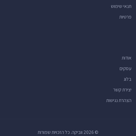
תנאי שימוש
רופאי שיניים
(15)
פרטיות
חנויות הכל לבית
(15)
רואי חשבון
(15)
יעדים תיירותיים
(15)
מרכזי תרבות
(15)
אודות
חנויות
(14)
אולמות אירועים
(14)
עסקים
מרכזים קהילתיים
(13)
בלוג
מרפאות
(13)
יצירת קשר
חנויות למוצרי קוסמטיקה
(12)
הצהרת נגישות
וטרינרים
(11)
בנקים
(11)
חנויות מתנות
(11)
© 2026 ווביקה. כל הזכויות שמורות