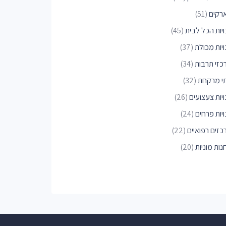
רקים
(51)
ויות הכל לבית
(45)
יות מכולת
(37)
כזי תרבות
(34)
י מרקחת
(32)
יות צעצועים
(26)
יות פרחים
(24)
כזים רפואיים
(22)
ות מוניות
(20)
נים למניקור ופדיקור
(18)
חמי ספורט
(18)
סכים לפחחות וצבע
(17)
רת שיער בלייזר
(16)