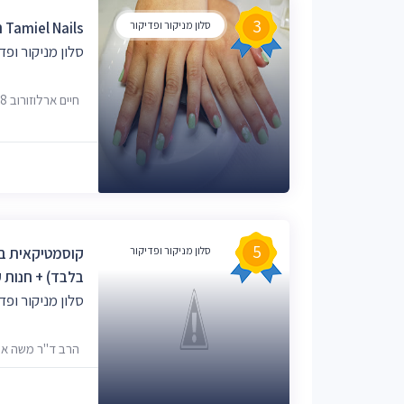
3
סלון מניקור ופדיקור
Tamiel Nails תמיאל ניילס
סלון מניקור ופד
חיים ארלוזורוב 38, פתח תקווה, 4945306
5
סלון מניקור ופדיקור
קוסמטיקאית בפ
בלבד) + חנות ק
סלון מניקור ופד
הרב ד"ר משה אויערבך 5, פתח תק