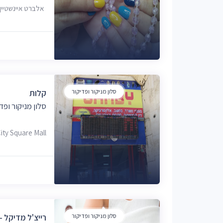
אלברט איינשטיין 40, פתח תקווה, 925041
סלון מניקור ופדיקור
קלות
סלון מניקור ופד
City Square Mall, חובבי ציון 46, פתח תקו
סלון מניקור ופדיקור
רייצ'ל מדיקל - achel Medical