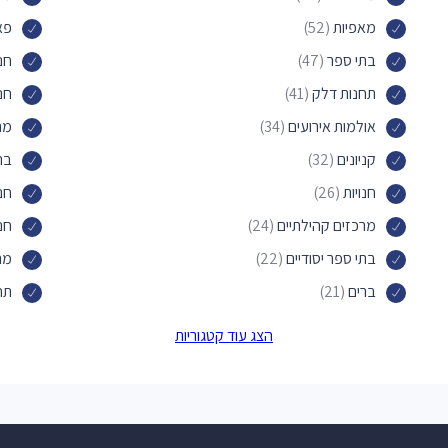
מאפיות
(52)
פא
בתי ספר
(47)
חנ
תחנות דלק
(41)
חנו
אולמות אירועים
(34)
מר
קניונים
(32)
בת
חנויות
(26)
חנו
מרכזים קהילתיים
(24)
חנו
בתי ספר יסודיים
(22)
מר
ברים
(21)
תחנ
קייטרינג
(18)
סלו
הצג עוד קטגוריות
חנויות למוצרי קוסמטיקה
(18)
מת
בתי כנסת אורתודוקסים
(17)
מו
חנויות אופניים
(16)
הס