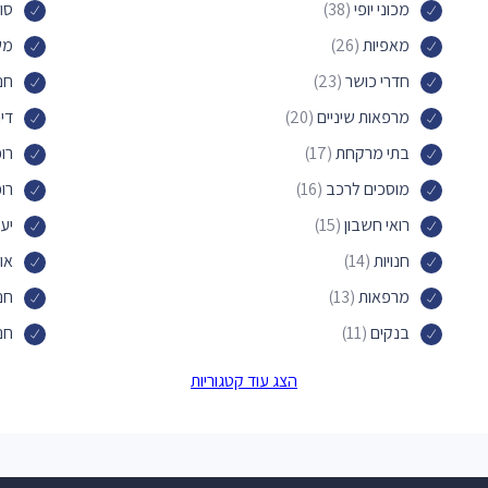
מכוני יופי
(38)
סו
מאפיות
(26)
משר
חדרי כושר
(23)
חנו
מרפאות שיניים
(20)
די
בתי מרקחת
(17)
רו
מוסכים לרכב
(16)
רופ
רואי חשבון
(15)
יעד
חנויות
(14)
או
מרפאות
(13)
חנ
בנקים
(11)
חנו
דירות אירוח
(11)
חנו
הצג עוד קטגוריות
קייטרינג
(10)
מכ
מעצבי תכשיטים
(10)
קו
בתי כנסת אורתודוקסים
(9)
מר