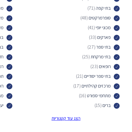
בתי קפה
(71)
מס
סופרמרקטים
(48)
משר
מכוני יופי
(41)
מע
פארקים
(33)
בת
בתי ספר
(27)
בנ
בתי מרקחת
(25)
חד
רופאים
(23)
רוא
בתי ספר יסודיים
(21)
תכ
מרכזים קהילתיים
(17)
רופ
מתחמי ספורט
(16)
מר
ברים
(15)
יעד
חנויות
(14)
סני
הצג עוד קטגוריות
וטרינרים
(13)
פא