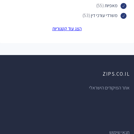
מאפיות
(55)
משרדי עורכי דין
(53)
מוסכים
(48)
הצג עוד קטגוריות
מוסכים לרכב
(48)
חנויות הכל לבית
(46)
מכוני יופי
(46)
תחנות דלק
(38)
ZIPS.CO.IL
תחנות אוטובוס
(38)
חדרי כושר
(35)
אתר המיקודים הישראלי
חנויות תכשיטים
(34)
אולמות אירועים
(34)
מרכזי תרבות
(34)
ברים
(34)
תנאי שימוש
מרפאות שיניים
(31)