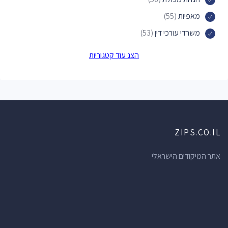
מאפיות
(55)
משרדי עורכי דין
(53)
מוסכים
(48)
הצג עוד קטגוריות
מוסכים לרכב
(48)
חנויות הכל לבית
(46)
מכוני יופי
(46)
תחנות דלק
(38)
ZIPS.CO.IL
תחנות אוטובוס
(38)
חדרי כושר
(35)
אתר המיקודים הישראלי
חנויות תכשיטים
(34)
אולמות אירועים
(34)
מרכזי תרבות
(34)
ברים
(34)