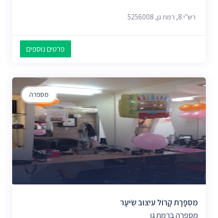
רש"י 8, רמת גן, 5256008
פרטים נוספים
מספרה
מִסְפָּרָת קָרוֹל עִיצּוּב שֵׂיעָר
מספרה ברמת גן