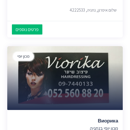
שלום איפרגן, נתניה, 4222533
פרטים נוספים
מכון יופי
Виорика
מכון יופי בנתניה