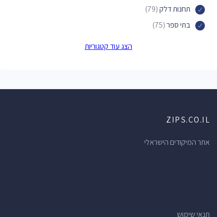
תחנות דלק
(79)
בתי ספר
(75)
פארקים
(74)
הצג עוד קטגוריות
חנויות תכשיטים
(73)
בתי מרקחת
(71)
ברים
(70)
מוסכים
(69)
ZIPS.CO.IL
חנויות מכולת
(66)
מרכזי תרבות
(62)
אתר המיקודים הישראלי
מרפאות שיניים
(61)
חנויות הכל לבית
(60)
מלונות
(56)
רופאי שיניים
(52)
תנאי שימוש
דירות נופש
(51)